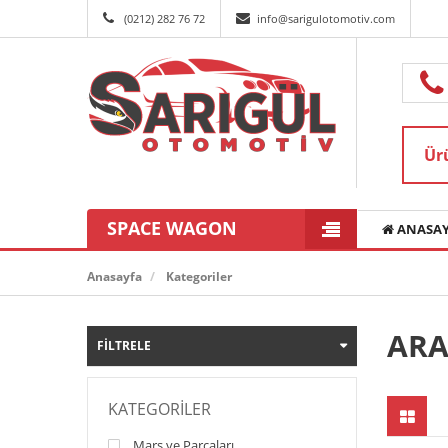
(0212) 282 76 72
info@sarigulotomotiv.com
SPACE WAGON
ANASAY
Anasayfa
Kategoriler
ARA
FILTRELE
KATEGORILER
Marş ve Parçaları