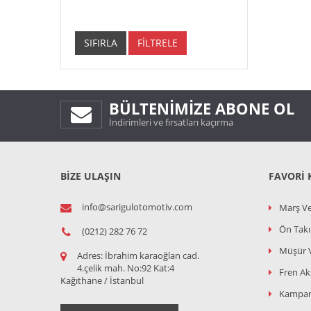
SIFIRLA
FİLTRELE
BÜLTENIMIZE ABONE OL
İndirimleri ve fırsatları kaçırma
BİZE ULAŞIN
FAVORI 
info@sarigulotomotiv.com
Marş Ve
Ön Tak
(0212) 282 76 72
Müşür 
Adres:
İbrahim karaoğlan cad.
4.çelik mah. No:92 Kat:4
Fren A
Kağıthane / İstanbul
Kampa