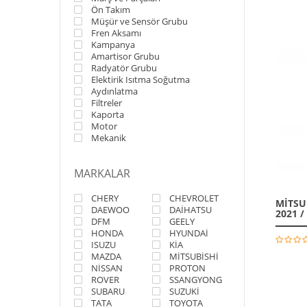
Ön Takım
Müşür ve Sensör Grubu
Fren Aksamı
Kampanya
Amartisor Grubu
Radyatör Grubu
Elektirik Isıtma Soğutma
Aydınlatma
Filtreler
Kaporta
Motor
Mekanik
MARKALAR
CHERY
CHEVROLET
MİTSUB
DAEWOO
DAİHATSU
2021 /
DFM
GEELY
HONDA
HYUNDAİ
ISUZU
KİA
MAZDA
MİTSUBİSHİ
NİSSAN
PROTON
ROVER
SSANGYONG
SUBARU
SUZUKİ
TATA
TOYOTA