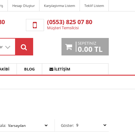
riş
Hesap Oluştur
Karşılaştırma Listem
Teklif Listem
80
(0553) 825 07 80
Müşteri Temsilcisi
SEPETINIZ
ar
0.00 TL
AKIBI
BLOG
İLETIŞIM
ala:
Göster: