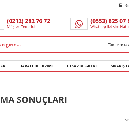
Gi
(0212) 282 76 72
(0553) 825 07 
Müşteri Temsilcisi
Whatspp İletişim Hattı
Tüm Markal
FA
HAVALE BILDIRIMI
HESAP BILGILERI
SIPARIŞ T
MA SONUÇLARI
Sır