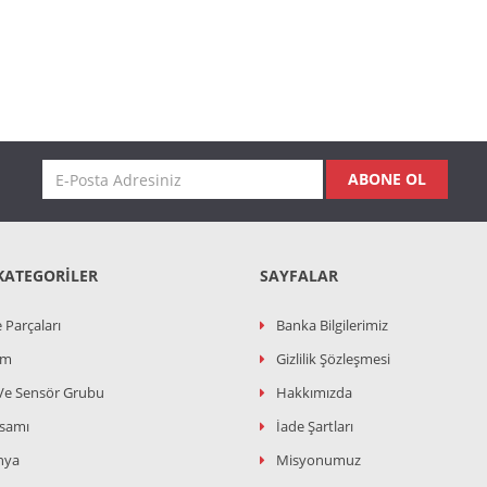
ABONE OL
KATEGORILER
SAYFALAR
 Parçaları
Banka Bilgilerimiz
ım
Gizlilik Şözleşmesi
Ve Sensör Grubu
Hakkımızda
ksamı
İade Şartları
nya
Misyonumuz