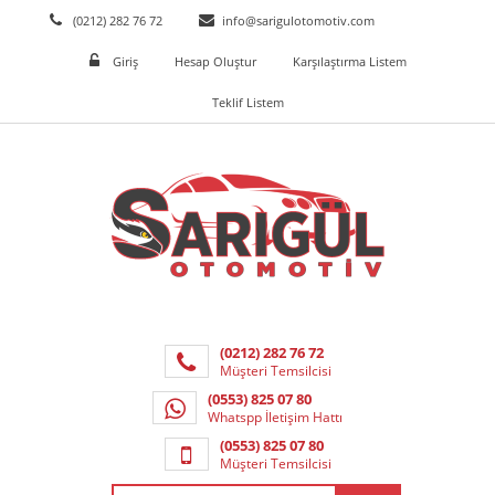
(0212) 282 76 72
info@sarigulotomotiv.com
Giriş
Hesap Oluştur
Karşılaştırma Listem
Teklif Listem
(0212) 282 76 72
Müşteri Temsilcisi
(0553) 825 07 80
Whatspp İletişim Hattı
(0553) 825 07 80
Müşteri Temsilcisi