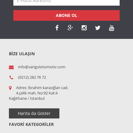
ABONE OL
BİZE ULAŞIN
info@sarigulotomotiv.com
(0212) 282 76 72
Adres:
İbrahim karaoğlan cad.
4.çelik mah. No:92 Kat:4
Kağıthane / İstanbul
Harita da Göster
FAVORI KATEGORILER