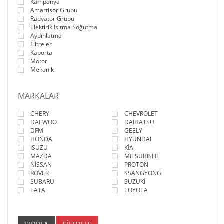
Kampanya
Amartisor Grubu
Radyatör Grubu
Elektirik Isıtma Soğutma
Aydınlatma
Filtreler
Kaporta
Motor
Mekanik
MARKALAR
CHERY
CHEVROLET
DAEWOO
DAİHATSU
DFM
GEELY
HONDA
HYUNDAİ
ISUZU
KİA
MAZDA
MİTSUBİSHİ
NİSSAN
PROTON
ROVER
SSANGYONG
SUBARU
SUZUKİ
TATA
TOYOTA