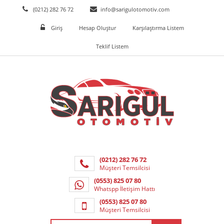
(0212) 282 76 72
info@sarigulotomotiv.com
Giriş
Hesap Oluştur
Karşılaştırma Listem
Teklif Listem
(0212) 282 76 72
Müşteri Temsilcisi
(0553) 825 07 80
Whatspp İletişim Hattı
(0553) 825 07 80
Müşteri Temsilcisi