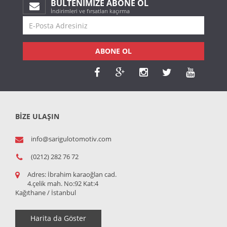
BÜLTENIMIZE ABONE OL
İndirimleri ve fırsatları kaçırma
ABONE OL
BİZE ULAŞIN
info@sarigulotomotiv.com
(0212) 282 76 72
Adres:
İbrahim karaoğlan cad.
4.çelik mah. No:92 Kat:4
Kağıthane / İstanbul
Harita da Göster