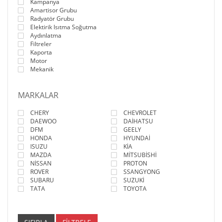
Kampanya
Amartisor Grubu
Radyatör Grubu
Elektirik Isıtma Soğutma
Aydınlatma
Filtreler
Kaporta
Motor
Mekanik
MARKALAR
CHERY
CHEVROLET
DAEWOO
DAİHATSU
DFM
GEELY
HONDA
HYUNDAİ
ISUZU
KİA
MAZDA
MİTSUBİSHİ
NİSSAN
PROTON
ROVER
SSANGYONG
SUBARU
SUZUKİ
TATA
TOYOTA