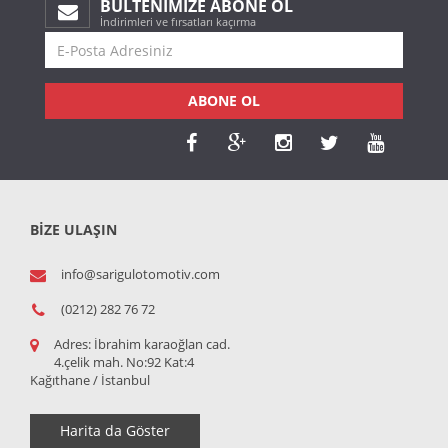
BÜLTENIMIZE ABONE OL
İndirimleri ve fırsatları kaçırma
ABONE OL
BİZE ULAŞIN
info@sarigulotomotiv.com
(0212) 282 76 72
Adres:
İbrahim karaoğlan cad.
4.çelik mah. No:92 Kat:4
Kağıthane / İstanbul
Harita da Göster