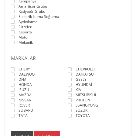
Kampanya
Amartisor Grubu
Radyatör Grubu
Elektirik Isıtma Soğutma
Aydınlatma
Filtreler
Kaporta
Motor
Mekanik
MARKALAR
CHERY
CHEVROLET
DAEWOO
DAİHATSU
DFM
GEELY
HONDA
HYUNDAİ
ISUZU
KİA
MAZDA
MİTSUBİSHİ
NİSSAN
PROTON
ROVER
SSANGYONG
SUBARU
SUZUKİ
TATA
TOYOTA