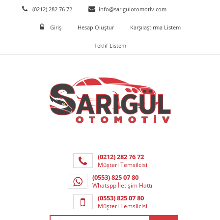
(0212) 282 76 72
info@sarigulotomotiv.com
Giriş
Hesap Oluştur
Karşılaştırma Listem
Teklif Listem
(0212) 282 76 72
Müşteri Temsilcisi
(0553) 825 07 80
Whatspp İletişim Hattı
(0553) 825 07 80
Müşteri Temsilcisi