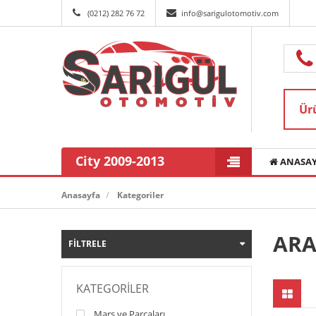
(0212) 282 76 72
info@sarigulotomotiv.com
City 2009-2013
ANASAY
Anasayfa
Kategoriler
ARA
FILTRELE
KATEGORILER
Marş ve Parçaları