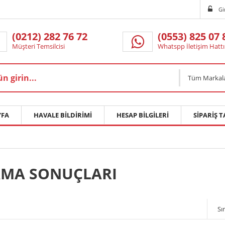
Gi
(0212) 282 76 72
(0553) 825 07 
Müşteri Temsilcisi
Whatspp İletişim Hattı
Tüm Markal
FA
HAVALE BILDIRIMI
HESAP BILGILERI
SIPARIŞ T
MA SONUÇLARI
Sır