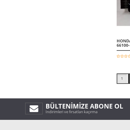
HONDA 
66100
1
BÜLTENIMIZE ABONE OL
İndirimleri ve fırsatları kaçırma