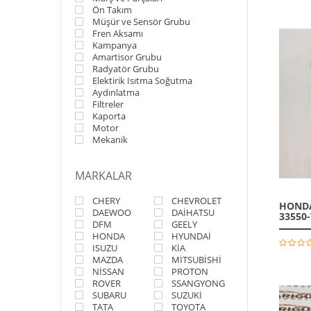
Ön Takım
Müşür ve Sensör Grubu
Fren Aksamı
Kampanya
Amartisor Grubu
Radyatör Grubu
Elektirik Isıtma Soğutma
Aydınlatma
Filtreler
Kaporta
Motor
Mekanik
MARKALAR
CHERY
CHEVROLET
HONDA 
DAEWOO
DAİHATSU
33550
DFM
GEELY
HONDA
HYUNDAİ
ISUZU
KİA
MAZDA
MİTSUBİSHİ
NİSSAN
PROTON
ROVER
SSANGYONG
SUBARU
SUZUKİ
TATA
TOYOTA