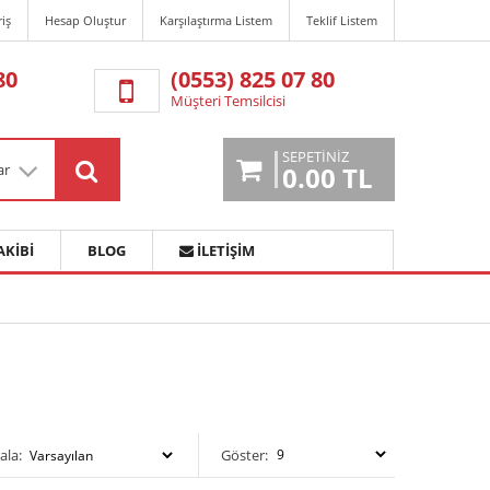
riş
Hesap Oluştur
Karşılaştırma Listem
Teklif Listem
80
(0553) 825 07 80
Müşteri Temsilcisi
SEPETINIZ
ar
0.00 TL
AKIBI
BLOG
İLETIŞIM
ala:
Göster: