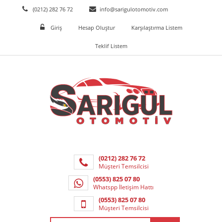
(0212) 282 76 72
info@sarigulotomotiv.com
Giriş
Hesap Oluştur
Karşılaştırma Listem
Teklif Listem
(0212) 282 76 72
Müşteri Temsilcisi
(0553) 825 07 80
Whatspp İletişim Hattı
(0553) 825 07 80
Müşteri Temsilcisi