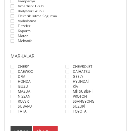
Kampanya
Amartisor Grubu
Radyatör Grubu
Elektirik Isıtma Soğutma
Aydınlatma
Filtreler
Kaporta
Motor
Mekanik
MARKALAR
CHERY
CHEVROLET
DAEWOO
DAİHATSU
DFM
GEELY
HONDA
HYUNDAİ
ISUZU
KİA
MAZDA
MİTSUBİSHİ
NİSSAN
PROTON
ROVER
SSANGYONG
SUBARU
SUZUKİ
TATA
TOYOTA