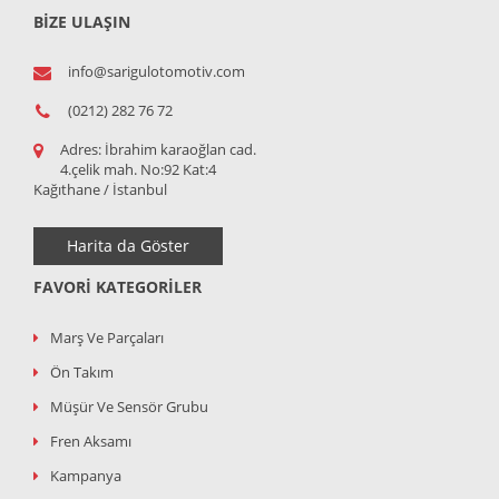
BİZE ULAŞIN
info@sarigulotomotiv.com
(0212) 282 76 72
Adres:
İbrahim karaoğlan cad.
4.çelik mah. No:92 Kat:4
Kağıthane / İstanbul
Harita da Göster
FAVORI KATEGORILER
Marş Ve Parçaları
Ön Takım
Müşür Ve Sensör Grubu
Fren Aksamı
Kampanya