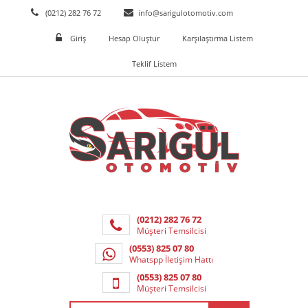
(0212) 282 76 72
info@sarigulotomotiv.com
Giriş
Hesap Oluştur
Karşılaştırma Listem
Teklif Listem
(0212) 282 76 72
Müşteri Temsilcisi
(0553) 825 07 80
Whatspp İletişim Hattı
(0553) 825 07 80
Müşteri Temsilcisi