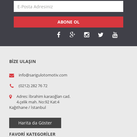
ABONE OL
BİZE ULAŞIN
info@sarigulotomotiv.com
(0212) 282 76 72
Adres:
İbrahim karaoğlan cad.
4.çelik mah. No:92 Kat:4
Kağıthane / İstanbul
Harita da Göster
FAVORI KATEGORILER