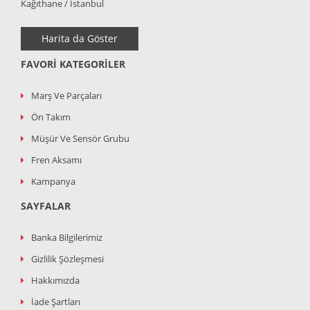
Kağıthane / İstanbul
Harita da Göster
FAVORI KATEGORILER
Marş Ve Parçaları
Ön Takım
Müşür Ve Sensör Grubu
Fren Aksamı
Kampanya
SAYFALAR
Banka Bilgilerimiz
Gizlilik Şözleşmesi
Hakkımızda
İade Şartları