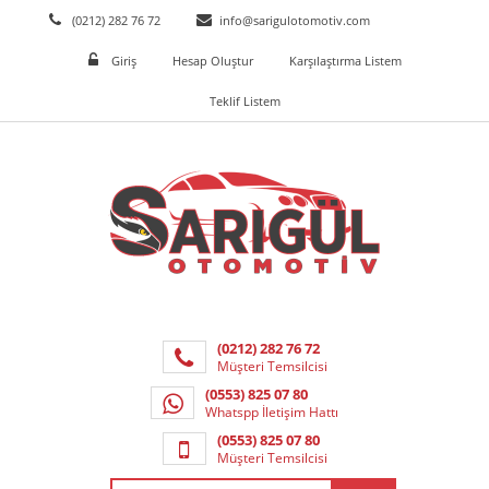
(0212) 282 76 72
info@sarigulotomotiv.com
Giriş
Hesap Oluştur
Karşılaştırma Listem
Teklif Listem
(0212) 282 76 72
Müşteri Temsilcisi
(0553) 825 07 80
Whatspp İletişim Hattı
(0553) 825 07 80
Müşteri Temsilcisi