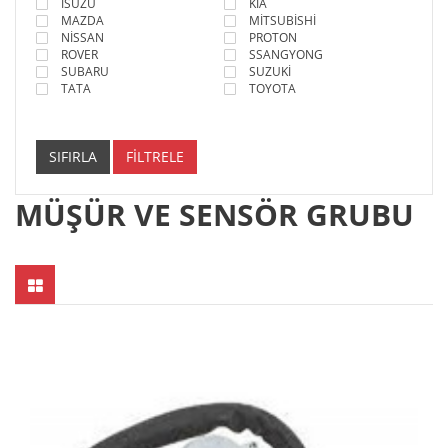
ISUZU
KİA
MAZDA
MİTSUBİSHİ
NİSSAN
PROTON
ROVER
SSANGYONG
SUBARU
SUZUKİ
TATA
TOYOTA
SIFIRLA
FİLTRELE
MÜŞÜR VE SENSÖR GRUBU