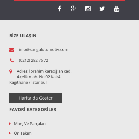
BİZE ULAŞIN
info@sarigulotomotiv.com
(0212) 282 76 72
Adres:
İbrahim karaoğlan cad.
4.çelik mah. No:92 Kat:4
Kağıthane / İstanbul
Harita da Göster
FAVORI KATEGORILER
Marş Ve Parçaları
Ön Takım