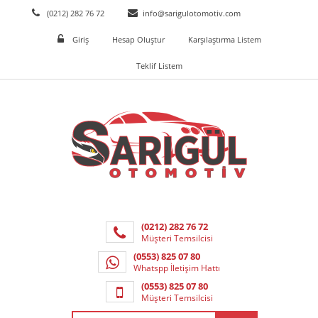
(0212) 282 76 72
info@sarigulotomotiv.com
Giriş
Hesap Oluştur
Karşılaştırma Listem
Teklif Listem
(0212) 282 76 72
Müşteri Temsilcisi
(0553) 825 07 80
Whatspp İletişim Hattı
(0553) 825 07 80
Müşteri Temsilcisi