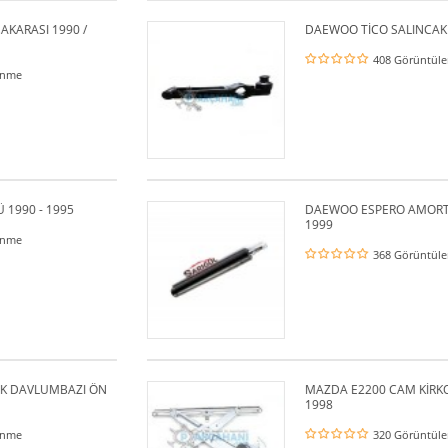
 /
DAEWOO TİCO SALINCAK SAG 1985 - 1
408 Görüntülenme
DAEWOO ESPERO AMORTİSÖR ÖN SOL 
1999
368 Görüntülenme
ZI ÖN
MAZDA E2200 CAM KİRKOSU ÖN SAG 1
1998
320 Görüntülenme