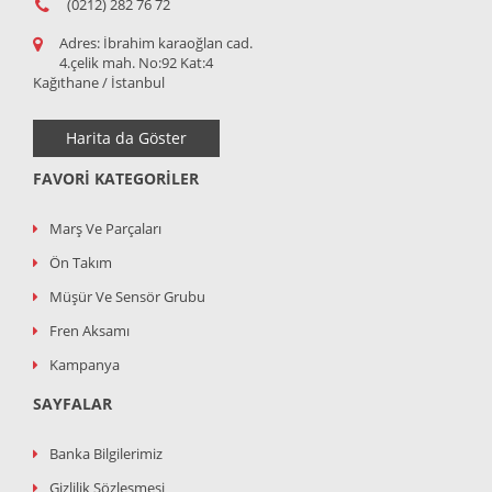
(0212) 282 76 72
Adres:
İbrahim karaoğlan cad.
4.çelik mah. No:92 Kat:4
Kağıthane / İstanbul
Harita da Göster
FAVORI KATEGORILER
Marş Ve Parçaları
Ön Takım
Müşür Ve Sensör Grubu
Fren Aksamı
Kampanya
SAYFALAR
Banka Bilgilerimiz
Gizlilik Şözleşmesi