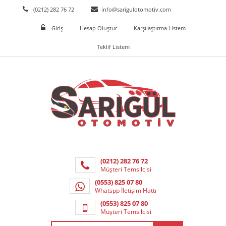
(0212) 282 76 72
info@sarigulotomotiv.com
Giriş
Hesap Oluştur
Karşılaştırma Listem
Teklif Listem
(0212) 282 76 72
Müşteri Temsilcisi
(0553) 825 07 80
Whatspp İletişim Hattı
(0553) 825 07 80
Müşteri Temsilcisi