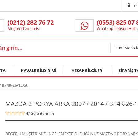
Gi
(0212) 282 76 72
(0553) 825 07 
Müşteri Temsilcisi
Whatspp İletişim Hattı
Tüm Markal
FA
HAVALE BILDIRIMI
HESAP BILGILERI
SIPARIŞ T
/ BP4K-26-15XA
MAZDA 2 PORYA ARKA 2007 / 2014 / BP4K-26-
47 Görüntülenme
DEĞERLİ MÜŞTERİMİZ, İNCELEMEKTE OLDUĞUNUZ MAZDA 2 PORYA ARK