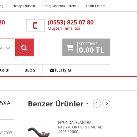
riş
Hesap Oluştur
Karşılaştırma Listem
Teklif Listem
80
(0553) 825 07 80
Müşteri Temsilcisi
SEPETINIZ
ar
0.00 TL
AKIBI
BLOG
İLETIŞIM
Benzer Ürünler
15XA
HYUNDAİ ELANTRA
M
RADYATÖR HORTUMU ALT
2
1995 / 2000
A 2007