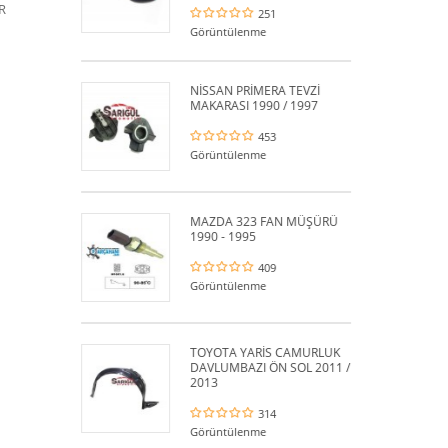
R
251
G
Görüntülenme
D
NİSSAN PRİMERA TEVZİ
S
MAKARASI 1990 / 1997
453
G
Görüntülenme
D
MAZDA 323 FAN MÜŞÜRÜ
A
1990 - 1995
1
409
Görüntülenme
G
TOYOTA YARİS CAMURLUK
M
DAVLUMBAZI ÖN SOL 2011 /
K
2013
1
314
Görüntülenme
G