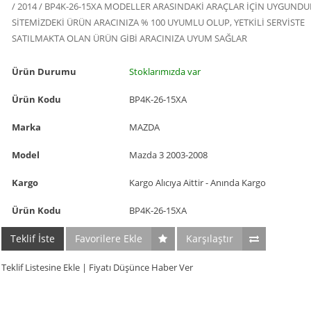
/ 2014 / BP4K-26-15XA MODELLER ARASINDAKİ ARAÇLAR İÇİN UYGUNDU
SİTEMİZDEKİ ÜRÜN ARACINIZA % 100 UYUMLU OLUP, YETKİLİ SERVİSTE
SATILMAKTA OLAN ÜRÜN GİBİ ARACINIZA UYUM SAĞLAR
Ürün Durumu
Stoklarımızda var
Ürün Kodu
BP4K-26-15XA
Marka
MAZDA
Model
Mazda 3 2003-2008
Kargo
Kargo Alıcıya Aittir - Anında Kargo
Ürün Kodu
BP4K-26-15XA
Teklif İste
Favorilere Ekle
Karşılaştır
Teklif Listesine Ekle
|
Fiyatı Düşünce Haber Ver