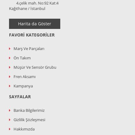
4.çelik mah. No:92 Kat:4
Kağıthane / İstanbul
Harita da Göster
FAVORI KATEGORILER
Marş Ve Parçaları
Ön Takım
Müşür Ve Sensör Grubu
Fren Aksamı
Kampanya
SAYFALAR
Banka Bilgilerimiz
Gizlilik Şözleşmesi
Hakkımızda