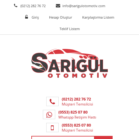
(0212) 282 76 72
info@sarigulotomotiv.com
Giriş
Hesap Oluştur
Karşılaştırma Listem
Teklif Listem
(0212) 282 76 72
Müşteri Temsilcisi
(0553) 825 07 80
Whatspp İletişim Hattı
(0553) 825 07 80
Müşteri Temsilcisi