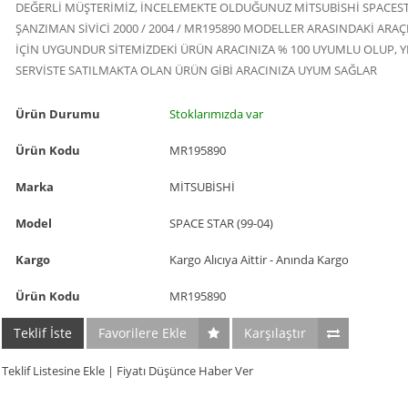
DEĞERLİ MÜŞTERİMİZ, İNCELEMEKTE OLDUĞUNUZ MİTSUBİSHİ SPACES
ŞANZIMAN SİVİCİ 2000 / 2004 / MR195890 MODELLER ARASINDAKİ ARAÇ
İÇİN UYGUNDUR SİTEMİZDEKİ ÜRÜN ARACINIZA % 100 UYUMLU OLUP, YE
SERVİSTE SATILMAKTA OLAN ÜRÜN GİBİ ARACINIZA UYUM SAĞLAR
Ürün Durumu
Stoklarımızda var
Ürün Kodu
MR195890
Marka
MİTSUBİSHİ
Model
SPACE STAR (99-04)
Kargo
Kargo Alıcıya Aittir - Anında Kargo
Ürün Kodu
MR195890
Teklif İste
Favorilere Ekle
Karşılaştır
Teklif Listesine Ekle
|
Fiyatı Düşünce Haber Ver