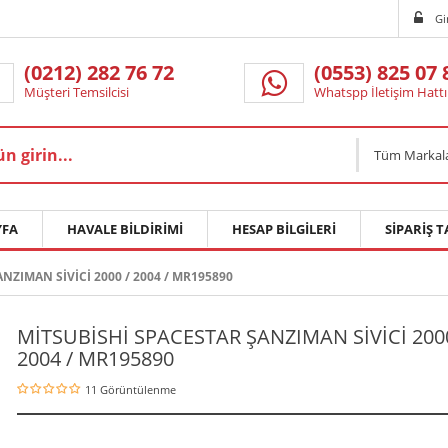
Gi
(0212) 282 76 72
(0553) 825 07 
Müşteri Temsilcisi
Whatspp İletişim Hattı
Tüm Markal
FA
HAVALE BILDIRIMI
HESAP BILGILERI
SIPARIŞ T
NZIMAN SİVİCİ 2000 / 2004 / MR195890
MİTSUBİSHİ SPACESTAR ŞANZIMAN SİVİCİ 2000
2004 / MR195890
11 Görüntülenme