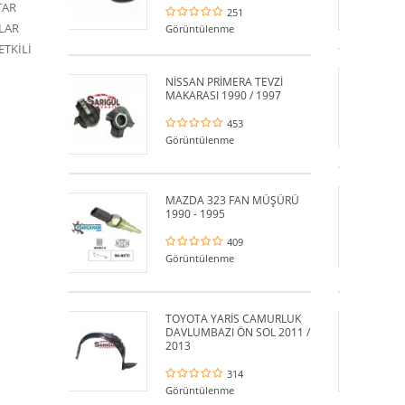
TAR
251
G
LAR
Görüntülenme
TKİLİ
D
NİSSAN PRİMERA TEVZİ
S
MAKARASI 1990 / 1997
453
G
Görüntülenme
D
MAZDA 323 FAN MÜŞÜRÜ
A
1990 - 1995
1
409
Görüntülenme
G
TOYOTA YARİS CAMURLUK
M
DAVLUMBAZI ÖN SOL 2011 /
K
2013
1
314
Görüntülenme
G