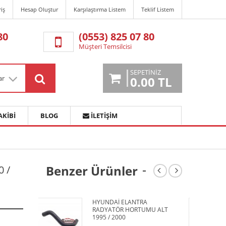
riş
Hesap Oluştur
Karşılaştırma Listem
Teklif Listem
80
(0553) 825 07 80
Müşteri Temsilcisi
SEPETINIZ
ar
0.00 TL
AKIBI
BLOG
İLETIŞIM
Benzer Ürünler
 /
HYUNDAİ ELANTRA
M
RADYATÖR HORTUMU ALT
2
1995 / 2000